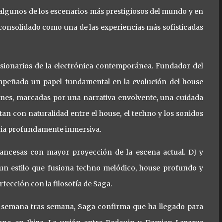
algunos de los escenarios más prestigiosos del mundo y en
consolidado como una de las experiencias más sofisticadas
isionarios de la electrónica contemporánea. Fundador del
sempeñado un papel fundamental en la evolución del house
ones, marcadas por una narrativa envolvente, una cuidada
sitan con naturalidad entre el house, el techno y los sonidos
cia profundamente inmersiva.
 francesas con mayor proyección de la escena actual. DJ y
 un estilo que fusiona techno melódico, house profundo y
fección con la filosofía de Saga.
 semana tras semana, Saga confirma que ha llegado para