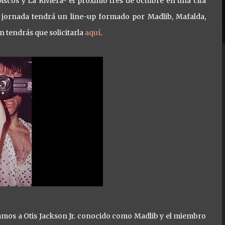
Discos y La Riviera- el próximo tres de octubre en una cita
 jornada tendrá un line-up formado por Madlib, Mafalda,
n tendrás que solicitarla
aquí
.
mos a Otis Jackson Jr. conocido como Madlib y el miembro