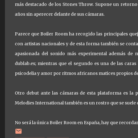
más destacado de los Stones Throw. Supone un retorno 
años sin aperecer delante de sus cámaras.
Parece que Boiler Room ha recogido las principales queja
con artistas nacionales y de esta forma también se cont
apasionada del sonido más experimental además de ma
dublab.es; mientras que el segundo es una de las caras
psicodelia y amor por ritmos africanos matices propios 
Otro debut ante las cámaras de esta plataforma es la 
Melodies International también es un rostro que se suele
No será la única Boiler Room en España, hay que recorda