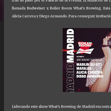
tras su paso por el Palacio de la Prensa, El Almacén de 
llamada Budweiser x Bolier Room What’s Brewing. Esta
Alicia Carrera y Diego Armando. Para conseguir invitació
Liderando este show What’s Brewing de Madrid encontra