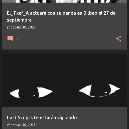
a
s
El_Txef_A actuará con su banda en Bilbao el 27 de
septiembre
el
agosto 30, 2013
0
Lost Scripts te estarán vigilando
el
agosto 30, 2013