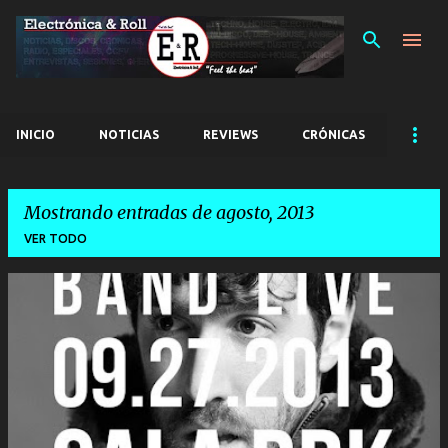
Ir al contenido principal
INICIO
NOTICIAS
REVIEWS
CRÓNICAS
Mostrando entradas de agosto, 2013
VER TODO
E
n
t
r
a
d