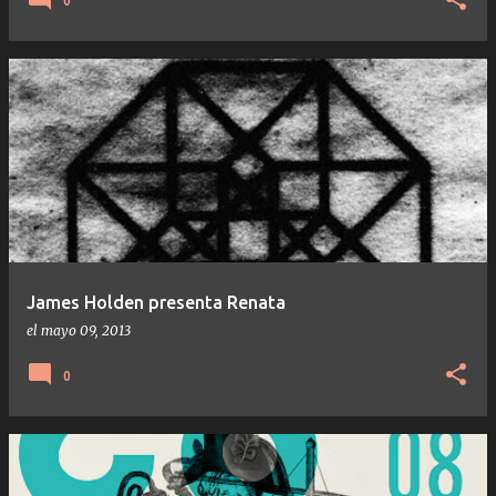
0
James Holden presenta Renata
el
mayo 09, 2013
0