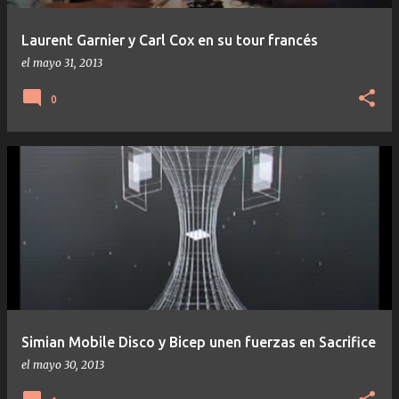
a
s
Laurent Garnier y Carl Cox en su tour francés
el
mayo 31, 2013
0
Simian Mobile Disco y Bicep unen fuerzas en Sacrifice
el
mayo 30, 2013