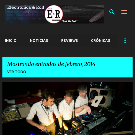
Ir al contenido principal
INICIO
NOTICIAS
REVIEWS
CRÓNICAS
Mostrando entradas de febrero, 2014
VER TODO
E
n
t
r
a
d