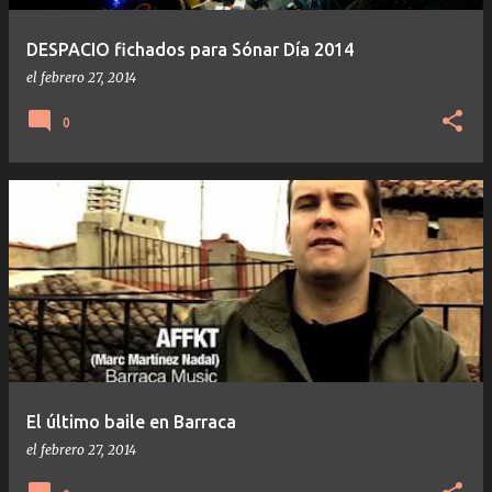
a
s
DESPACIO fichados para Sónar Día 2014
el
febrero 27, 2014
0
El último baile en Barraca
el
febrero 27, 2014