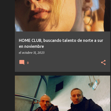
t
r
a
d
a
s
HOME CLUB, buscando talento de norte a sur
en noviembre
el
octubre 31, 2023
0
AUTECHRE
EXPERIMENTAL
IDM
NOTICIAS