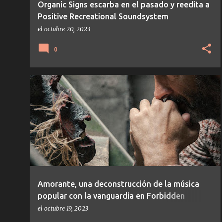
Organic Signs escarba en el pasado y reedita a
Positive Recreational Soundsystem
el
octubre 20, 2023
0
EXPERIMENTAL
FORBIDDEN COLOURS
TEMAS/DISCOS
Amorante, una deconstrucción de la música
popular con la vanguardia en Forbidden
Colours
el
octubre 19, 2023