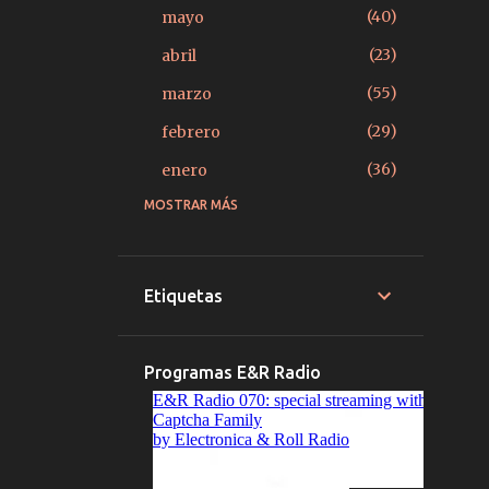
40
mayo
23
abril
55
marzo
29
febrero
36
enero
MOSTRAR MÁS
379
2025
27
diciembre
15
noviembre
Etiquetas
14
octubre
22
septiembre
Programas E&R Radio
20
agosto
39
julio
33
junio