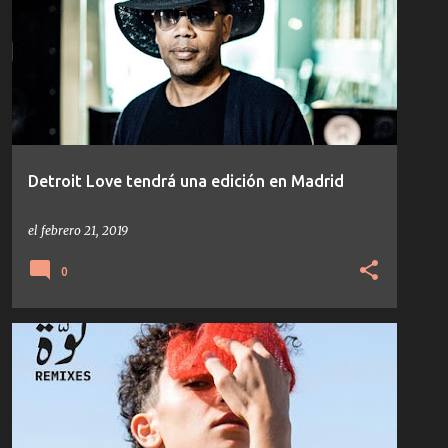
Detroit Love tendrá una edición en Madrid
el
febrero 21, 2019
0
AMBIENT
CLIP
DEENA ABDELWAHED
DRUM/BASS
INFINÉ
TECHNO
TEMAS/DISCOS
+