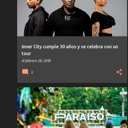
t
r
a
d
a
s
Inner City cumple 30 años y se celebra con un
tour
el
febrero 28, 2019
0
NOTICIAS
PARAÍSO FESTIVAL