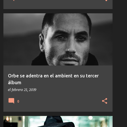
AMBIENT
ORBE
TECHNO
TEMAS/DISCOS
Orbe se adentra en el ambient en su tercer
álbum
el
febrero 21, 2019
0
CARL CRAIG
DETROIT
MOODYMANN
NOTICIAS