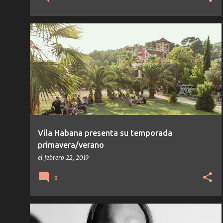
LIFE AND DEATH
MO_BA
NOTICIAS
PAMPA RECORDS
SECRETSUNDAZE
+
Vila Habana presenta su temporada
primavera/verano
el
febrero 22, 2019
0
NORTHERN ELECTRONICS
NOTICIAS
TECHNO
+