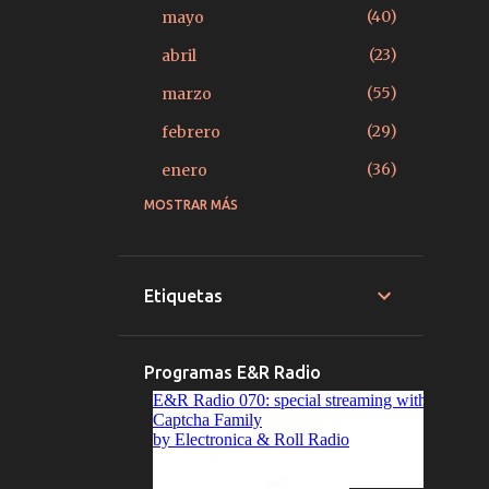
40
mayo
23
abril
55
marzo
29
febrero
36
enero
MOSTRAR MÁS
379
2025
27
diciembre
15
noviembre
Etiquetas
14
octubre
22
septiembre
Programas E&R Radio
20
agosto
39
julio
33
junio