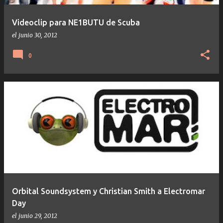
a
s
Videoclip para NE1BUTU de Scuba
el
junio 30, 2012
0
Orbital Soundsystem y Christian Smith a Electromar
Day
el
junio 29, 2012