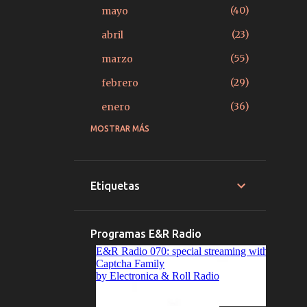
40
mayo
23
abril
55
marzo
29
febrero
36
enero
MOSTRAR MÁS
379
2025
27
diciembre
15
noviembre
Etiquetas
14
octubre
22
septiembre
Programas E&R Radio
20
agosto
39
julio
33
junio