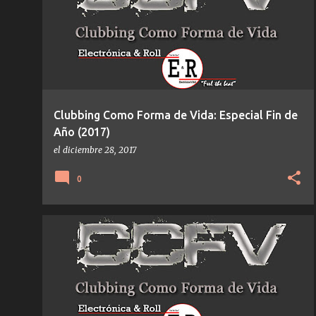
t
r
a
d
a
s
Clubbing Como Forma de Vida: Especial Fin de
Año (2017)
el
diciembre 28, 2017
0
CCFV