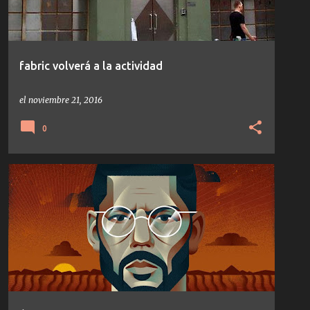
fabric volverá a la actividad
el
noviembre 21, 2016
0
ÂME
EDU IMBERNON
FAYER
HOUSE
INNERVISIONS
NOTICIAS
TECH-HOUSE
+