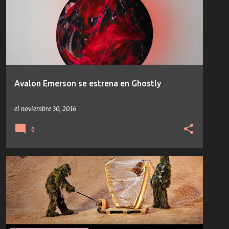
TEMAS/DISCOS
Avalon Emerson se estrena en Ghostly
el
noviembre 30, 2016
0
DAMIAN LAZARUS
LCC
MODERAT
NICOLAS JAAR
NINA KRAVIZ
NOTICIAS
SÓNAR 2017
+