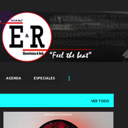
Ir al contenido principal
AGENDA
ESPECIALES
VER TODO
AVALON EMERSON
GHOSTLY
TECHNO
+