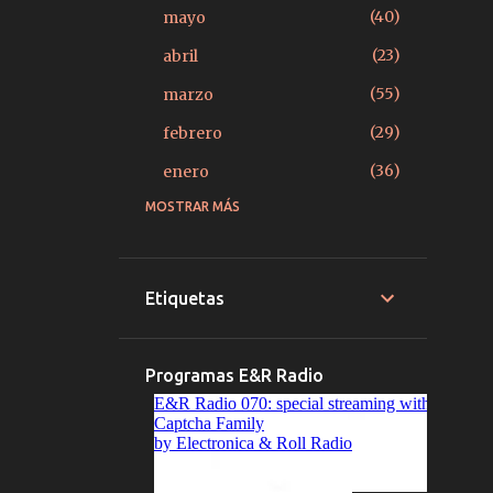
40
mayo
23
abril
55
marzo
29
febrero
36
enero
MOSTRAR MÁS
379
2025
27
diciembre
15
noviembre
Etiquetas
14
octubre
22
septiembre
Programas E&R Radio
20
agosto
39
julio
33
junio