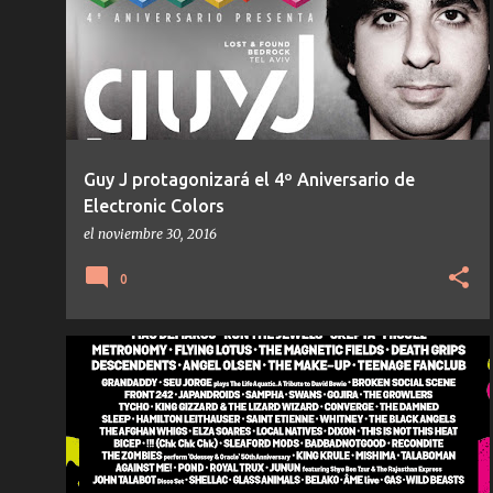
PROGRESSIVE HOUSE
t
r
a
d
a
s
Guy J protagonizará el 4º Aniversario de
Electronic Colors
el
noviembre 30, 2016
0
APHEX TWIN
AVALON EMERSON
AXEL BOMAN
+
4