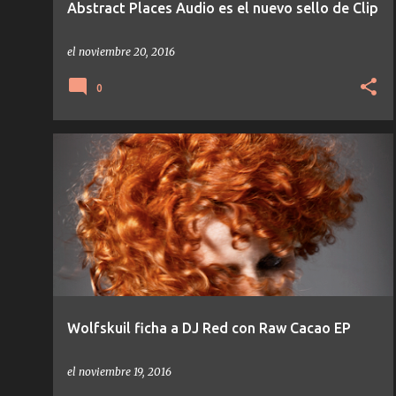
Abstract Places Audio es el nuevo sello de Clip
el
noviembre 20, 2016
0
DJ RED
MINIMAL
RICARDO VILLALOBOS
TECHNO
TEMAS/DISCOS
WOLFSKUIL
+
Wolfskuil ficha a DJ Red con Raw Cacao EP
el
noviembre 19, 2016