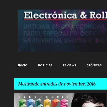
INICIO
NOTICIAS
REVIEWS
CRÓNICAS
Mostrando entradas de noviembre, 2016
E
GUY J
IOAN GAMBOA
NOTICIAS
+
n