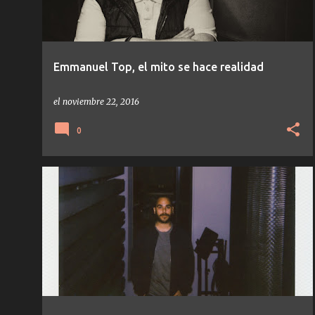
Emmanuel Top, el mito se hace realidad
el
noviembre 22, 2016
0
AMBIENT
CLIP!
DUB TECHNO
IDM
TECHNO
TEMAS/DISCOS
+