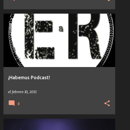
NOTICIAS
PODCAST
¡Habemus Podcast!
el
febrero 10, 2011
0
AGORIA
DEEP HOUSE
TECHNO
TEMAS/DISCOS