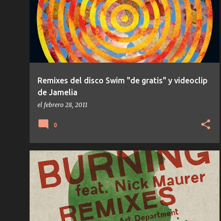
t
r
a
d
a
s
Remixes del disco Swim "de gratis" y videoclip
de Jamelia
el
febrero 28, 2011
0
DEEP HOUSE
DJ T
GET PHYSICAL
NOTICIAS
+
THE 29 NOV FILMS