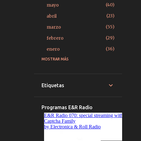
40
mayo
23
abril
55
marzo
29
febrero
36
enero
MOSTRAR MÁS
379
2025
27
diciembre
15
noviembre
Etiquetas
14
octubre
22
septiembre
Programas E&R Radio
20
agosto
39
julio
33
junio