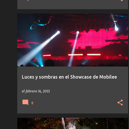
ANJA SCHNEIDER
DANZOO
EVENTOS
MOBILEE
PAN-POT
+
Luces y sombras en el Showcase de Mobilee
el
febrero 14, 2011
0
HOUSE
KOMPAKT
MATÍAS AGUAYO
MONDO
+