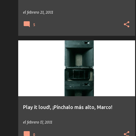
el
febrero 21, 2011
5
MARCO CAROLA
MINIMAL
MINUS
TECH-HOUSE
TEMAS/DISCOS
+
Play it loud!, ¡Pínchalo más alto, Marco!
el
febrero 17, 2011
0