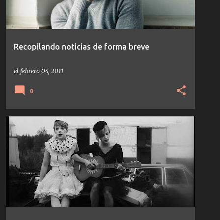
Recopilando noticias de forma breve
el
febrero 04, 2011
0
BORDER COMMUNITY
HARALD BJÖRK
KOMPAKT
NATHAN FAKE
TEMAS/DISCOS
+