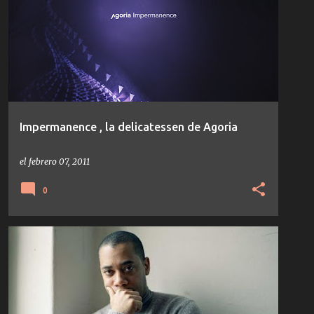
Impermanence , la delicatessen de Agoria
el
febrero 07, 2011
0
AUDIUM
BPITCH CONTROL
CARL CRAIG
+
2