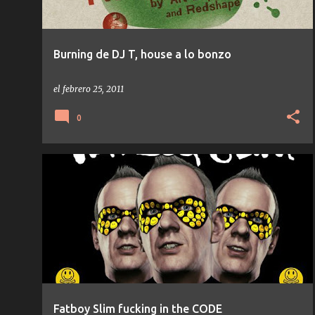
Burning de DJ T, house a lo bonzo
el
febrero 25, 2011
0
CODE
ELECTRO
EVENTOS
FABRIK
FATBOY SLIM
HOUSE
OSCAR MULERO
TECHNO
+
Fatboy Slim fucking in the CODE